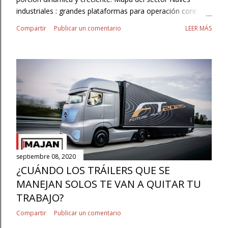
industriales : grandes plataformas para operación core.
3PL/Contract Logistics : externalización con SLAs y
Compartir
Publicar un comentario
LEER MÁS
flexibilidad. Autoalmacenaje/minibodegas : resguardo para
pymes, hogares y pros. Cajas secas y contenedores :
almacenamiento móvil/temporal. Cadena de frío :
temperatura controlada para pharma y perecederos.
Última milla : hubs urbanos y micro‑fulfillment. Tendencias
transversales Flexibilidad contractual (OPEX). Proximidad al
consumidor/operación. Digitalización y datos para planear
capacidad. Sostenibilidad y eficiencia energética. ¿Dónde
encaja Majan ? Bodegas móviles como capacidad elástica
: agrega metros donde y cuando se necesitan. Despliegue
ágil sin obra civil mayor. Complemento a naves y...
septiembre 08, 2020
¿CUÁNDO LOS TRÁILERS QUE SE
MANEJAN SOLOS TE VAN A QUITAR TU
TRABAJO?
Compartir
Publicar un comentario