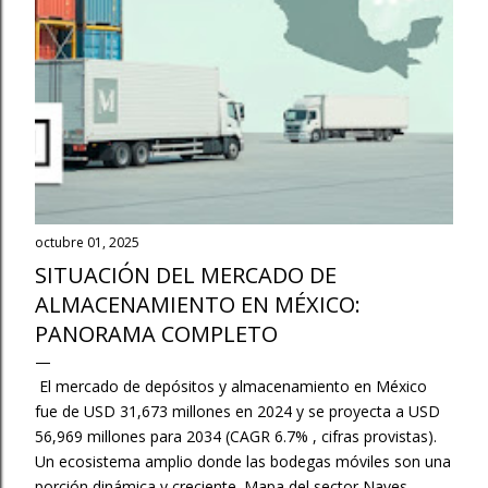
a
s
octubre 01, 2025
SITUACIÓN DEL MERCADO DE
ALMACENAMIENTO EN MÉXICO:
PANORAMA COMPLETO
El mercado de depósitos y almacenamiento en México
fue de USD 31,673 millones en 2024 y se proyecta a USD
56,969 millones para 2034 (CAGR 6.7% , cifras provistas).
Un ecosistema amplio donde las bodegas móviles son una
porción dinámica y creciente. Mapa del sector Naves