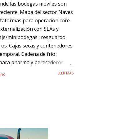
nde las bodegas móviles son
reciente. Mapa del sector Naves
lataformas para operación core.
externalización con SLAs y
naje/minibodegas : resguardo
os. Cajas secas y contenedores
emporal. Cadena de frío :
para pharma y perecederos.
s y micro‑fulfillment.
LEER MÁS
rio
Flexibilidad contractual (OPEX).
/operación. Digitalización y
dad. Sostenibilidad y eficiencia
ja Majan ? Bodegas móviles
: agrega metros donde y cuando
gil sin obra civil mayor.