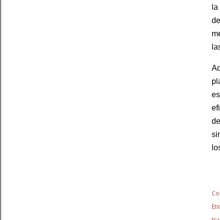
la
de
me
la
Ad
pl
es
ef
d
si
lo
Co
Eti
tr