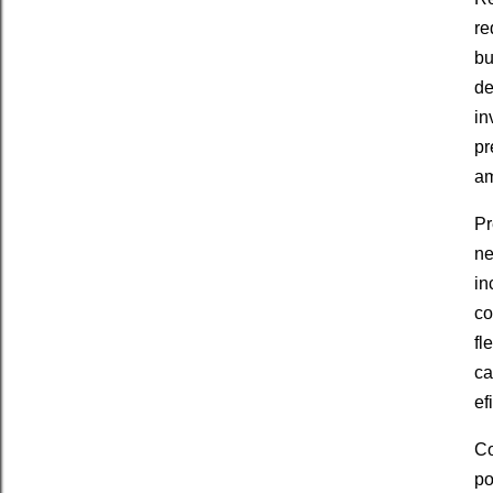
re
bu
de
in
pr
am
Pr
ne
in
co
fl
ca
ef
Co
po