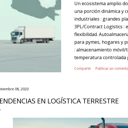
Un ecosistema amplio do
una porción dinámica y c
industriales : grandes p
3PL/Contract Logistics : 
flexibilidad. Autoalmace
para pymes, hogares y pr
: almacenamiento móvil/t
temperatura controlada 
Última milla : hubs urbano
Compartir
Publicar un comenta
Tendencias transversales 
Proximidad al consumidor
datos para planear capaci
ptiembre 08, 2020
energética. ¿Dónde enca
ENDENCIAS EN LOGÍSTICA TERRESTRE
como capacidad elástica 
se necesitan. Despliegue á
Complemento a naves y...