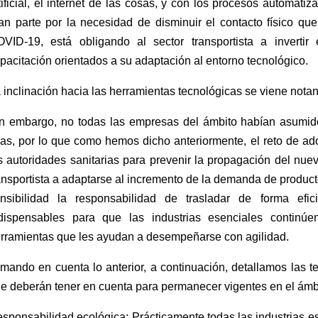
tificial, el internet de las cosas, y con los procesos automat
an parte por la necesidad de disminuir el contacto físico q
VID-19, está obligando al sector transportista a invertir
pacitación orientados a su adaptación al entorno tecnológico.
 inclinación hacia las herramientas tecnológicas se viene not
n embargo, no todas las empresas del ámbito habían asumid
las, por lo que como hemos dicho anteriormente, el reto de ad
s autoridades sanitarias para prevenir la propagación del nuev
ansportista a adaptarse al incremento de la demanda de produc
nsibilidad la responsabilidad de trasladar de forma efi
dispensables para que las industrias esenciales contin
rramientas que les ayudan a desempeñarse con agilidad.
mando en cuenta lo anterior, a continuación, detallamos las te
e deberán tener en cuenta para permanecer vigentes en el ámb
sponsabilidad ecológica: Prácticamente todas las industrias 