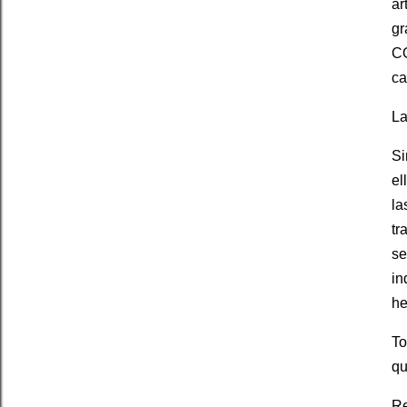
ar
gr
CO
ca
La
Si
el
la
tr
se
in
he
To
qu
Re