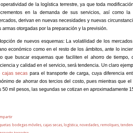
 operatividad de la logística terrestre, ya que toda modificació
crementos en la demanda de sus servicios, así como la 
rcados, derivan en nuevas necesidades y nuevas circunstanci
s armas otorgadas por la preparación y la previsión.
opción de nuevos esquemas: La volatilidad de los mercados 
ano económico como en el resto de los ámbitos, ante lo inciert
o que buscar esquemas que faciliten el ahorro de tiempo, d
iciencia y calidad en el servicio, será tendencia. Un claro ejem
e
cajas secas
para el transporte de carga, cuya diferencia e
nónimo de ahorrar dos tercios del costo, pues mientras que el 
s 50 mil pesos, las segundas se cotizan en aproximadamente 15
mpartir
quetas:
bodegas móviles
cajas secas
logística
novedades
remolques
tenden
ansporte terrestre