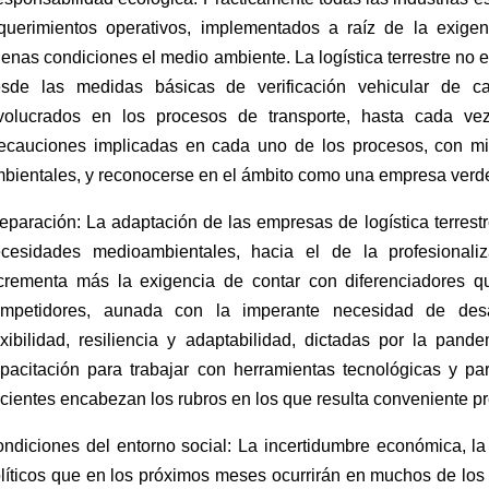
querimientos operativos, implementados a raíz de la exige
enas condiciones el medio ambiente. La logística terrestre no e
sde las medidas básicas de verificación vehicular de 
volucrados en los procesos de transporte, hasta cada ve
ecauciones implicadas en cada uno de los procesos, con mi
bientales, y reconocerse en el ámbito como una empresa verd
eparación: La adaptación de las empresas de logística terrestr
cesidades medioambientales, hacia el de la profesional
crementa más la exigencia de contar con diferenciadores q
mpetidores, aunada con la imperante necesidad de desa
exibilidad, resiliencia y adaptabilidad, dictadas por la pan
pacitación para trabajar con herramientas tecnológicas y par
icientes encabezan los rubros en los que resulta conveniente p
ndiciones del entorno social: La incertidumbre económica, la c
líticos que en los próximos meses ocurrirán en muchos de los 