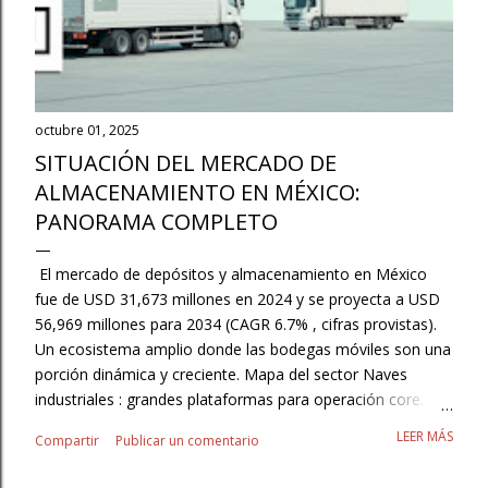
octubre 01, 2025
SITUACIÓN DEL MERCADO DE
ALMACENAMIENTO EN MÉXICO:
PANORAMA COMPLETO
El mercado de depósitos y almacenamiento en México
fue de USD 31,673 millones en 2024 y se proyecta a USD
56,969 millones para 2034 (CAGR 6.7% , cifras provistas).
Un ecosistema amplio donde las bodegas móviles son una
porción dinámica y creciente. Mapa del sector Naves
industriales : grandes plataformas para operación core.
3PL/Contract Logistics : externalización con SLAs y
LEER MÁS
Compartir
Publicar un comentario
flexibilidad. Autoalmacenaje/minibodegas : resguardo para
pymes, hogares y pros. Cajas secas y contenedores :