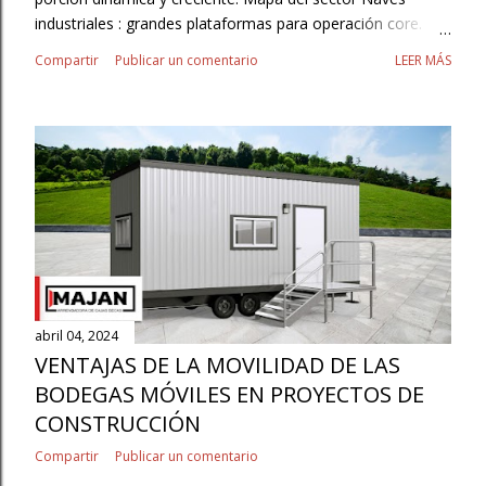
industriales : grandes plataformas para operación core.
3PL/Contract Logistics : externalización con SLAs y
Compartir
Publicar un comentario
LEER MÁS
flexibilidad. Autoalmacenaje/minibodegas : resguardo para
pymes, hogares y pros. Cajas secas y contenedores :
almacenamiento móvil/temporal. Cadena de frío :
temperatura controlada para pharma y perecederos.
Última milla : hubs urbanos y micro‑fulfillment. Tendencias
transversales Flexibilidad contractual (OPEX). Proximidad al
consumidor/operación. Digitalización y datos para planear
capacidad. Sostenibilidad y eficiencia energética. ¿Dónde
encaja Majan ? Bodegas móviles como capacidad elástica
: agrega metros donde y cuando se necesitan. Despliegue
ágil sin obra civil mayor. Complemento a naves y...
abril 04, 2024
VENTAJAS DE LA MOVILIDAD DE LAS
BODEGAS MÓVILES EN PROYECTOS DE
CONSTRUCCIÓN
Compartir
Publicar un comentario