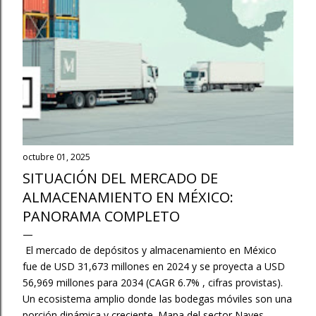
a
s
octubre 01, 2025
SITUACIÓN DEL MERCADO DE
ALMACENAMIENTO EN MÉXICO:
PANORAMA COMPLETO
El mercado de depósitos y almacenamiento en México
fue de USD 31,673 millones en 2024 y se proyecta a USD
56,969 millones para 2034 (CAGR 6.7% , cifras provistas).
Un ecosistema amplio donde las bodegas móviles son una
porción dinámica y creciente. Mapa del sector Naves