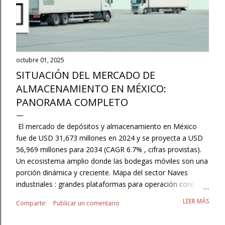
octubre 01, 2025
SITUACIÓN DEL MERCADO DE
ALMACENAMIENTO EN MÉXICO:
PANORAMA COMPLETO
El mercado de depósitos y almacenamiento en México
fue de USD 31,673 millones en 2024 y se proyecta a USD
56,969 millones para 2034 (CAGR 6.7% , cifras provistas).
Un ecosistema amplio donde las bodegas móviles son una
porción dinámica y creciente. Mapa del sector Naves
industriales : grandes plataformas para operación core.
3PL/Contract Logistics : externalización con SLAs y
LEER MÁS
Compartir
Publicar un comentario
flexibilidad. Autoalmacenaje/minibodegas : resguardo para
pymes, hogares y pros. Cajas secas y contenedores :