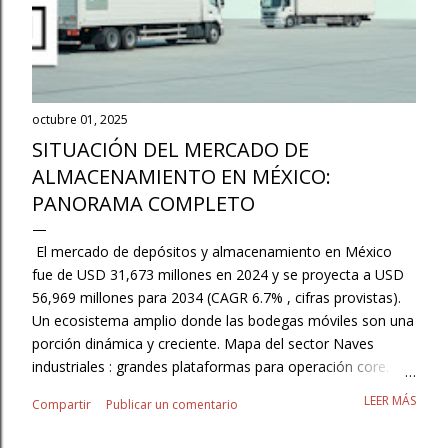
octubre 01, 2025
SITUACIÓN DEL MERCADO DE
ALMACENAMIENTO EN MÉXICO:
PANORAMA COMPLETO
El mercado de depósitos y almacenamiento en México
fue de USD 31,673 millones en 2024 y se proyecta a USD
56,969 millones para 2034 (CAGR 6.7% , cifras provistas).
Un ecosistema amplio donde las bodegas móviles son una
porción dinámica y creciente. Mapa del sector Naves
industriales : grandes plataformas para operación core.
3PL/Contract Logistics : externalización con SLAs y
LEER MÁS
Compartir
Publicar un comentario
flexibilidad. Autoalmacenaje/minibodegas : resguardo para
pymes, hogares y pros. Cajas secas y contenedores :