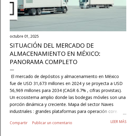
octubre 01, 2025
SITUACIÓN DEL MERCADO DE
ALMACENAMIENTO EN MÉXICO:
PANORAMA COMPLETO
El mercado de depósitos y almacenamiento en México
fue de USD 31,673 millones en 2024 y se proyecta a USD
56,969 millones para 2034 (CAGR 6.7% , cifras provistas).
Un ecosistema amplio donde las bodegas móviles son una
porción dinámica y creciente. Mapa del sector Naves
industriales : grandes plataformas para operación core.
3PL/Contract Logistics : externalización con SLAs y
LEER MÁS
Compartir
Publicar un comentario
flexibilidad. Autoalmacenaje/minibodegas : resguardo para
pymes, hogares y pros. Cajas secas y contenedores :