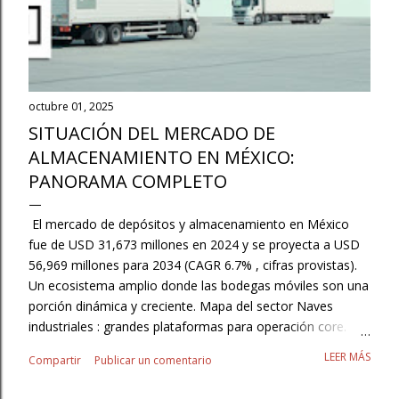
octubre 01, 2025
SITUACIÓN DEL MERCADO DE
ALMACENAMIENTO EN MÉXICO:
PANORAMA COMPLETO
El mercado de depósitos y almacenamiento en México
fue de USD 31,673 millones en 2024 y se proyecta a USD
56,969 millones para 2034 (CAGR 6.7% , cifras provistas).
Un ecosistema amplio donde las bodegas móviles son una
porción dinámica y creciente. Mapa del sector Naves
industriales : grandes plataformas para operación core.
3PL/Contract Logistics : externalización con SLAs y
LEER MÁS
Compartir
Publicar un comentario
flexibilidad. Autoalmacenaje/minibodegas : resguardo para
pymes, hogares y pros. Cajas secas y contenedores :