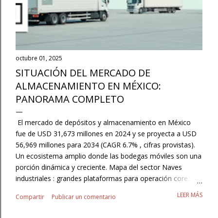
octubre 01, 2025
SITUACIÓN DEL MERCADO DE
ALMACENAMIENTO EN MÉXICO:
PANORAMA COMPLETO
El mercado de depósitos y almacenamiento en México
fue de USD 31,673 millones en 2024 y se proyecta a USD
56,969 millones para 2034 (CAGR 6.7% , cifras provistas).
Un ecosistema amplio donde las bodegas móviles son una
porción dinámica y creciente. Mapa del sector Naves
industriales : grandes plataformas para operación core.
3PL/Contract Logistics : externalización con SLAs y
LEER MÁS
Compartir
Publicar un comentario
flexibilidad. Autoalmacenaje/minibodegas : resguardo para
pymes, hogares y pros. Cajas secas y contenedores :