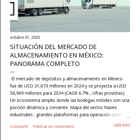
octubre 01, 2025
SITUACIÓN DEL MERCADO DE
ALMACENAMIENTO EN MÉXICO:
PANORAMA COMPLETO
El mercado de depósitos y almacenamiento en México
fue de USD 31,673 millones en 2024 y se proyecta a USD
56,969 millones para 2034 (CAGR 6.7% , cifras provistas).
Un ecosistema amplio donde las bodegas móviles son una
porción dinámica y creciente. Mapa del sector Naves
industriales : grandes plataformas para operación core.
3PL/Contract Logistics : externalización con SLAs y
LEER MÁS
Compartir
Publicar un comentario
flexibilidad. Autoalmacenaje/minibodegas : resguardo para
pymes, hogares y pros. Cajas secas y contenedores :