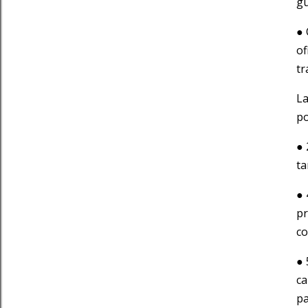
gu
● 
of
tr
La
po
● 
ta
● 
pr
co
● 
ca
pa