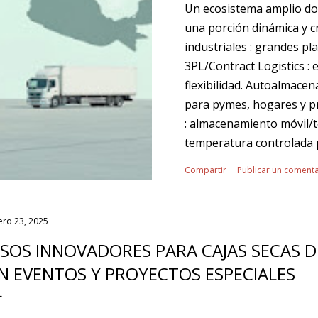
Un ecosistema amplio do
una porción dinámica y c
industriales : grandes p
3PL/Contract Logistics : 
flexibilidad. Autoalmace
para pymes, hogares y pr
: almacenamiento móvil/t
temperatura controlada 
Última milla : hubs urbano
Compartir
Publicar un comenta
Tendencias transversales 
Proximidad al consumidor
datos para planear capaci
ero 23, 2025
energética. ¿Dónde enca
SOS INNOVADORES PARA CAJAS SECAS DE 
como capacidad elástica 
N EVENTOS Y PROYECTOS ESPECIALES
se necesitan. Despliegue á
Complemento a naves y...