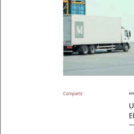
Compartir
en
U
E