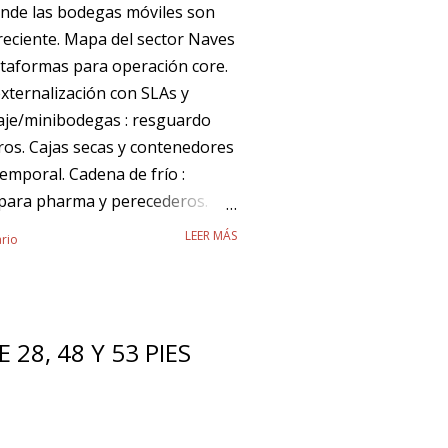
nde las bodegas móviles son
reciente. Mapa del sector Naves
lataformas para operación core.
externalización con SLAs y
naje/minibodegas : resguardo
os. Cajas secas y contenedores
emporal. Cadena de frío :
para pharma y perecederos.
s y micro‑fulfillment.
LEER MÁS
rio
Flexibilidad contractual (OPEX).
/operación. Digitalización y
dad. Sostenibilidad y eficiencia
ja Majan ? Bodegas móviles
28, 48 Y 53 PIES
: agrega metros donde y cuando
gil sin obra civil mayor.