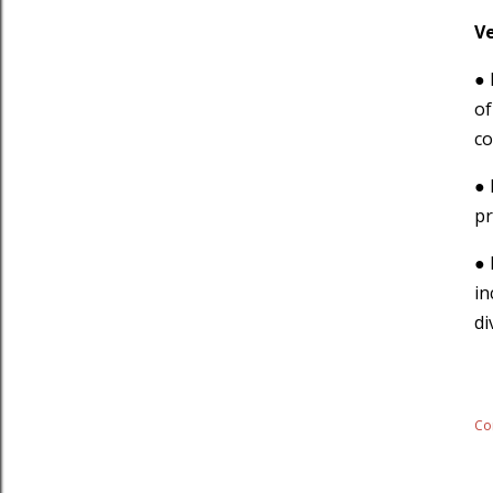
V
● 
of
co
● 
pr
● 
in
di
Co